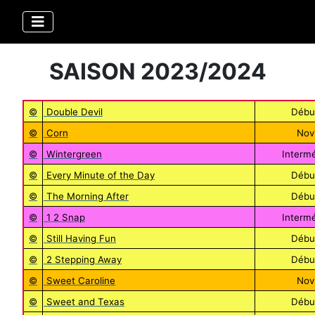
SAISON 2023/2024
©
Double Devil
Débu
©
Corn
Nov
©
Wintergreen
Intermé
©
Every Minute of the Day
Débu
©
The Morning After
Débu
©
1 2 Snap
Intermé
©
Still Having Fun
Débu
©
2 Stepping Away
Débu
©
Sweet Caroline
Nov
©
Sweet and Texas
Débu