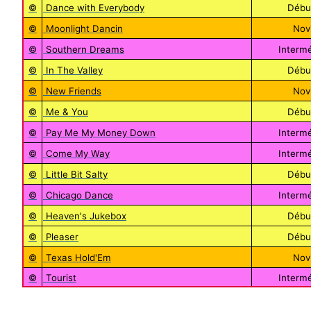
©
Dance with Everybody
Débu
©
Moonlight Dancin
Nov
©
Southern Dreams
Intermé
©
In The Valley
Débu
©
New Friends
Nov
©
Me & You
Débu
©
Pay Me My Money Down
Intermé
©
Come My Way
Intermé
©
Little Bit Salty
Débu
©
Chicago Dance
Intermé
©
Heaven's Jukebox
Débu
©
Pleaser
Débu
©
Texas Hold'Em
Nov
©
Tourist
Intermé