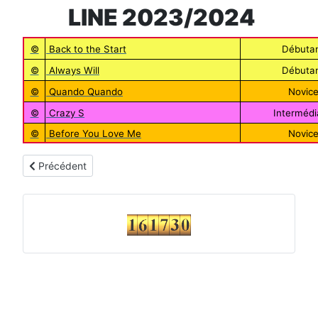
LINE 2023/2024
©
Back to the Start
Débuta
©
Always Will
Débuta
©
Quando Quando
Novic
©
Crazy S
Intermédi
©
Before You Love Me
Novic
Article précédent : Choregraphies 2025
Précédent